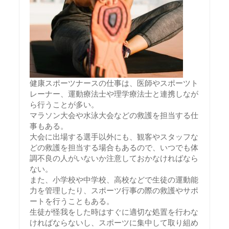
健康スポーツナースの仕事は、医師やスポーツト
レーナー、運動療法士や理学療法士と連携しなが
ら行うことが多い。
マラソン大会や水泳大会などの救護を担当する仕
事もある。
大会に出場する選手以外にも、観客やスタッフな
どの救護を担当する場合もあるので、いつでも体
調不良の人がいないか注意しておかなければなら
ない。
また、小学校や中学校、高校などで生徒の運動能
力を管理したり、スポーツ行事の際の救護やサポ
ートを行うこともある。
生徒が怪我をした時はすぐに適切な処置を行わな
ければならないし、スポーツに集中して取り組め