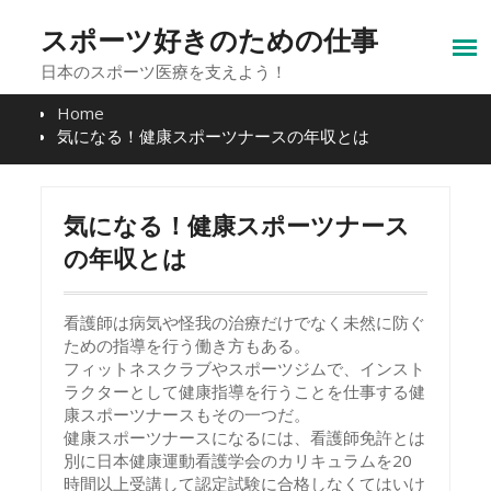
Skip
to
スポーツ好きのための仕事
content
日本のスポーツ医療を支えよう！
Home
気になる！健康スポーツナースの年収とは
気になる！健康スポーツナース
の年収とは
看護師は病気や怪我の治療だけでなく未然に防ぐ
ための指導を行う働き方もある。
フィットネスクラブやスポーツジムで、インスト
ラクターとして健康指導を行うことを仕事する健
康スポーツナースもその一つだ。
健康スポーツナースになるには、看護師免許とは
別に日本健康運動看護学会のカリキュラムを20
時間以上受講して認定試験に合格しなくてはいけ