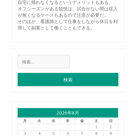
自宅に帰れなくなるというデメリットもある。
オフシーズンがある競技は、試合がない間は収入
が無くなるケースもあるので注意が必要だ。
そのほか、看護師として仕事をしながら休日を利
用して副業として働くこともできる。
検
索:
2026年8月
月
火
水
木
金
土
日
1
2
3
4
5
6
7
8
9